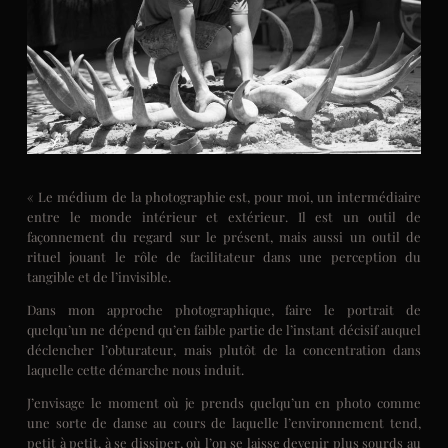
« Le médium de la photographie est, pour moi, un intermédiaire
entre le monde intérieur et extérieur. Il est un outil de
façonnement du regard sur le présent, mais aussi un outil de
rituel jouant le rôle de facilitateur dans une perception du
tangible et de l’invisible.
Dans mon approche photographique, faire le portrait de
quelqu’un ne dépend qu’en faible partie de l’instant décisif auquel
déclencher l’obturateur, mais plutôt de la concentration dans
laquelle cette démarche nous induit.
J’envisage le moment où je prends quelqu’un en photo comme
une sorte de danse au cours de laquelle l’environnement tend,
petit à petit, à se dissiper, où l’on se laisse devenir plus sourds au